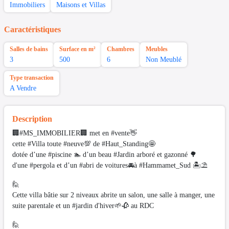
Immobiliers
Maisons et Villas
Caractéristiques
Salles de bains
Surface en m²
Chambres
Meubles
3
500
6
Non Meublé
Type transaction
A Vendre
Description
🏢#MS_IMMOBILIER🏢 met en #vente👋
cette #Villa toute #neuve💯 de #Haut_Standing🤩
dotée d’une #piscine 🏊 d’un beau #Jardin arboré et gazonné 🌳
d'une #pergola et d’un #abri de voitures🚘à #Hammamet_Sud 🏝⛱️
🙋
Cette villa bâtie sur 2 niveaux abrite un salon, une salle à manger, une
suite parentale et un #jardin d'hiver🌱🥀 au RDC
🙋