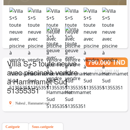
790.000 TND
Villa S+5 toute neuve
avec piscine à vendre
2/7/26, 10:01 AM
à Hammamet Sud
51355351
Nabeul
,
Hammamet sud
Catégorie
Sous-catégorie