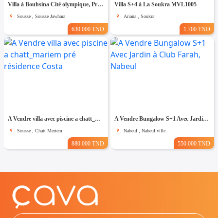
Villa à Bouhsina Cité olympique, Proche de toutes Commodités
Villa S+4 à La Soukra MVL1005
Sousse , Sousse Jawhara
Ariana , Soukra
630.000 TND
1.700 TND
A Vendre villa avec piscine a chatt_mariem pré résidence Costa
A Vendre Bungalow S+1 Avec Jardin à Club Farah, Nabeul
Sousse , Chatt Meriem
Nabeul , Nabeul ville
880.000 TND
550.000 TND