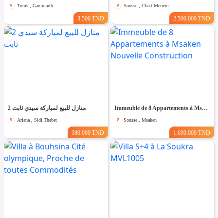
Tunis , Gammarth
Sousse , Chatt Meriem
3.500 TND
2.500.000 TND
2 منازل للبيع لمباركة سيدي ثابت
Immeuble de 8 Appartements à Msaken Nouvelle Construction
Ariana , Sidi Thabet
Sousse , Msaken
380.000 TND
1.690.000 TND