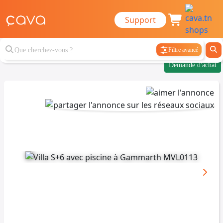
Support
Filtre avancé
Demande d'achat