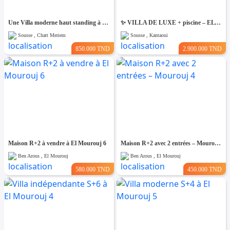
Une Villa moderne haut standing à Chatt Mariem Sousse Vue mer
​✨ VILLA DE LUXE + piscine – EL KANTAOUI, SOUSSE
Sousse , Chatt Meriem
Sousse , Kantaoui
850.000 TND
2.900.000 TND
Maison R+2 à vendre à El Mourouj 6
Maison R+2 avec 2 entrées – Mourouj 4
Ben Arous , El Mourouj
Ben Arous , El Mourouj
580.000 TND
450.000 TND