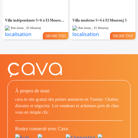
Villa indépendante S+6 à El Mourouj 4
Villa moderne S+4 à El Mourouj 5
Ben Arous , El Mourouj
Ben Arous , El Mourouj
580.000 TND
580.000 TND
À propos de nous
cava.tn site gratuit des petites annonces en Tunisie: Chattez,
discutez et négociez. Les vendeurs et acheteurs prés de chez
vous en simple clic.
Restez connecté avec Cava