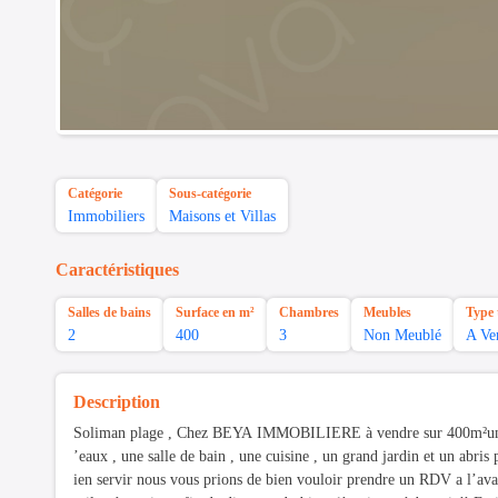
Catégorie
Sous-catégorie
Immobiliers
Maisons et Villas
Caractéristiques
Salles de bains
Surface en m²
Chambres
Meubles
Type 
2
400
3
Non Meublé
A Ve
Description
Soliman plage , Chez BEYA IMMOBILIERE à vendre sur 400m²une vil
’eaux , une salle de bain , une cuisine , un grand jardin et un abr
ien servir nous vous prions de bien vouloir prendre un RDV a l’avan