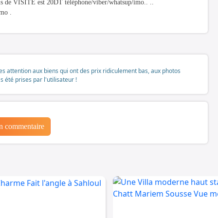
Frais de VISITE est 20DT téléphone/viber/whatsup/imo.. ..
mo .
tes attention aux biens qui ont des prix ridiculement bas, aux photos
té prises par l'utilisateur !
un commentaire