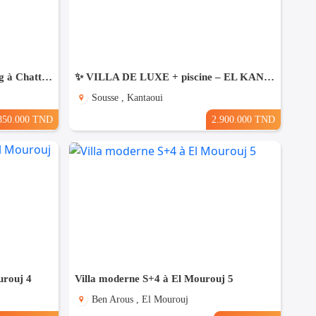
Une Villa moderne haut standing à Chatt Mariem Sousse Vue mer
​✨ VILLA DE LUXE + piscine – EL KANTAOUI, SOUSSE
Sousse , Kantaoui
850.000 TND
2.900.000 TND
urouj 4
Villa moderne S+4 à El Mourouj 5
Ben Arous , El Mourouj