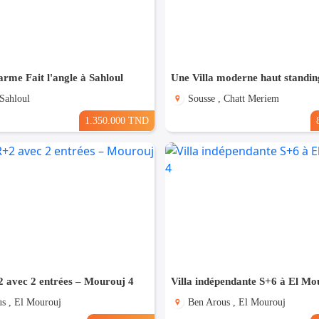
arme Fait l'angle à Sahloul
 Sahloul
Sousse , Chatt Meriem
1.350.000 TND
 avec 2 entrées – Mourouj 4
Villa indépendante S+6 à El Mo
s , El Mourouj
Ben Arous , El Mourouj