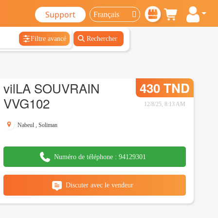
Support
Filtre avancé
Rechercher
vilLA SOUVRAIN
430 TND
VVG102
12/8/25, 8:13 AM
Nabeul
,
Soliman
Numéro de téléphone :
94129301
Discuter avec le vendeur