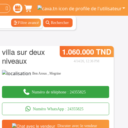
Filtre avancé
Rechercher
villa sur deux
1.060.000 TND
niveaux
4/14/26, 12:36 PM
Ben Arous
,
Megrine
Numéro de téléphone :
24355825
Numéro WhatsApp :
24355825
Discuter avec le vendeur