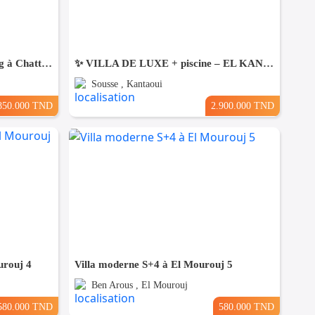
Une Villa moderne haut standing à Chatt Mariem Sousse Vue mer
​✨ VILLA DE LUXE + piscine – EL KANTAOUI, SOUSSE
Sousse , Kantaoui
850.000 TND
2.900.000 TND
urouj 4
Villa moderne S+4 à El Mourouj 5
Ben Arous , El Mourouj
580.000 TND
580.000 TND