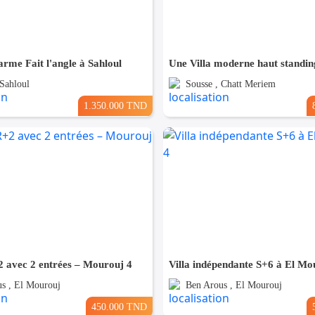
arme Fait l'angle à Sahloul
 Sahloul
Sousse , Chatt Meriem
1.350.000 TND
 avec 2 entrées – Mourouj 4
Villa indépendante S+6 à El Mo
s , El Mourouj
Ben Arous , El Mourouj
450.000 TND