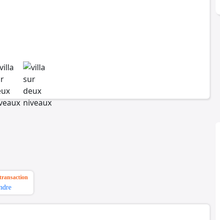
transaction
ndre