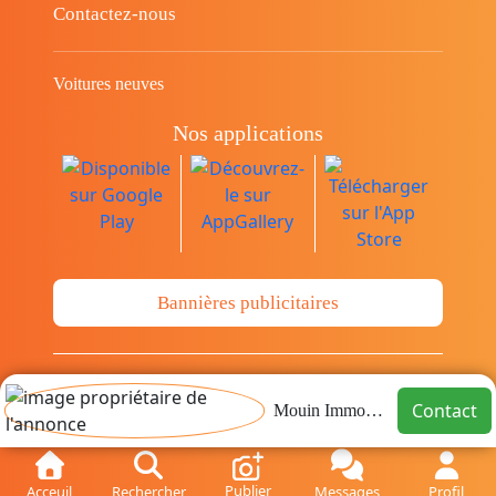
Contactez-nous
Voitures neuves
Nos applications
Bannières publicitaires
© Copyright 2014-2026 Cava.tn Limited Tous
Contact
Mouin Immobilier
les droits sont réservés.
Publier
Acceuil
Rechercher
Messages
Profil