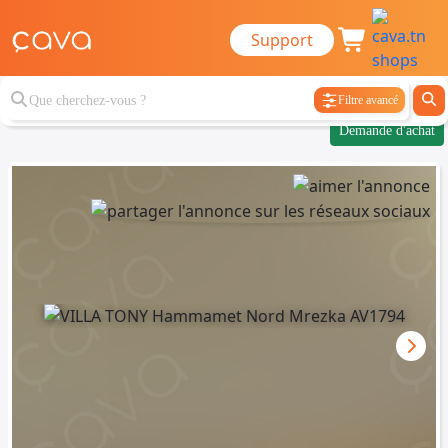
Support
Filtre avancé
Demande d'achat