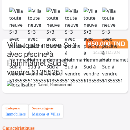
650.000 TND
Villa toute neuve S+3
avec piscine à
2/13/26, 11:17 AM
Hammamet Sud à
vendre 51355351
Nabeul
,
Hammamet sud
Catégorie
Sous-catégorie
Immobiliers
Maisons et Villas
Caractéristiques