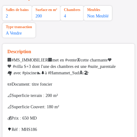
Salles de bains
Surface en m²
Chambres
Meubles
2
200
4
Non Meublé
Type transaction
A Vendre
Description
🏢#MS_IMMOBILIER🏢met en #vente🦋cette charmante🧡
🧡 #villa S+3 dont l'une des chambres est une #suite_parentale
🏘 avec #piscine🏊🌲à #Hammamet_Sud🏝🏖
📜Document: titre foncier
📐Superficie terrain : 200 m²
📐Superficie Couvert: 180 m²
💰Prix : 650 MD
🌳Réf : MHS186