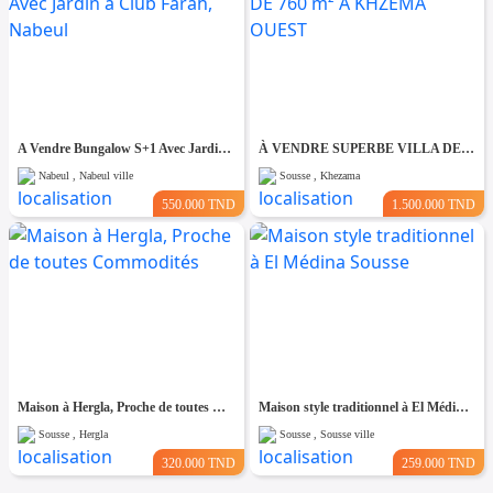
A Vendre Bungalow S+1 Avec Jardin à Club Farah, Nabeul
À VENDRE SUPERBE VILLA DE 760 m² À KHZEMA OUEST
Nabeul , Nabeul ville
Sousse , Khezama
550.000 TND
1.500.000 TND
Maison à Hergla, Proche de toutes Commodités
Maison style traditionnel à El Médina Sousse
Sousse , Hergla
Sousse , Sousse ville
320.000 TND
259.000 TND