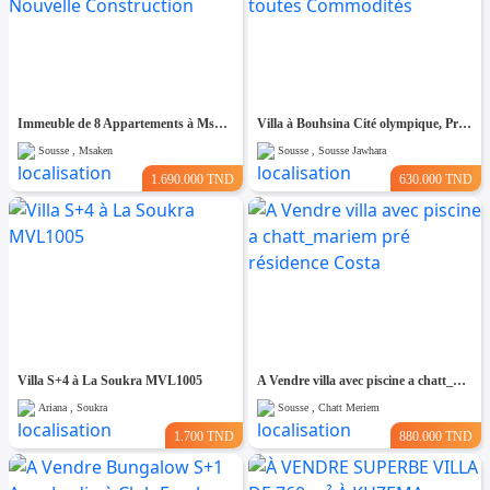
Immeuble de 8 Appartements à Msaken Nouvelle Construction
Villa à Bouhsina Cité olympique, Proche de toutes Commodités
Sousse , Msaken
Sousse , Sousse Jawhara
1.690.000 TND
630.000 TND
Villa S+4 à La Soukra MVL1005
A Vendre villa avec piscine a chatt_mariem pré résidence Costa
Ariana , Soukra
Sousse , Chatt Meriem
1.700 TND
880.000 TND