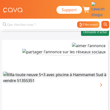
Support
Filtre avancé
Demande d'achat