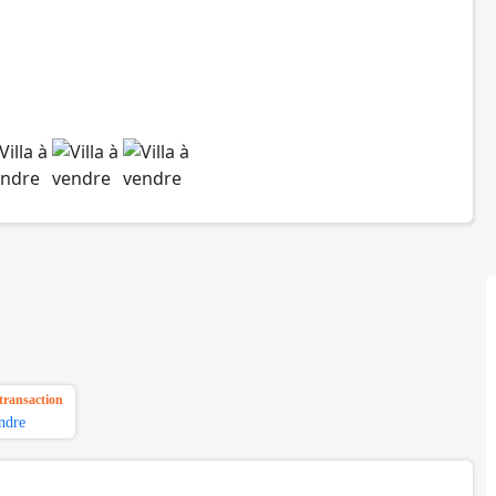
transaction
ndre