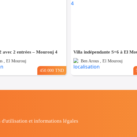
 avec 2 entrées – Mourouj 4
Villa indépendante S+6 à El Mo
s , El Mourouj
Ben Arous , El Mourouj
450.000 TND
 d'utilisation et informations légales