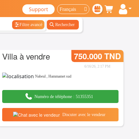
Support
Filtre avancé
Rechercher
Villa à vendre
750.000 TND
6/16/26, 2:17 PM
Nabeul
,
Hammamet sud
Numéro de téléphone :
51355351
Discuter avec le vendeur