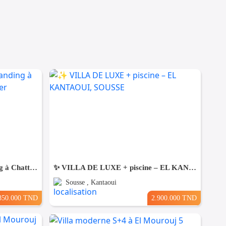
Une Villa moderne haut standing à Chatt Mariem Sousse Vue mer
​✨ VILLA DE LUXE + piscine – EL KANTAOUI, SOUSSE
Sousse , Kantaoui
850.000 TND
2.900.000 TND