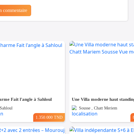
un commentaire
arme Fait l'angle à Sahloul
 Sahloul
Sousse , Chatt Meriem
1.350.000 TND