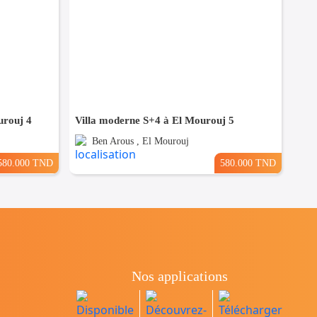
urouj 4
Villa moderne S+4 à El Mourouj 5
Ben Arous , El Mourouj
580.000 TND
580.000 TND
Nos applications