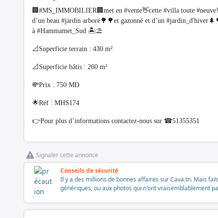
🏢#MS_IMMOBILIER🏢met en #vente👋cette #villa toute #neuve💯 
d’un beau #jardin arboré🌳🌳et gazonné et d’un #jardin_d'hiver🌲
à #Hammamet_Sud 🏝⛱️
📐Superficie terrain : 430 m²
📐Superficie bâtis : 260 m²
💸Prix : 750 MD
🌟Réf : MHS174
👉Pour plus d’informations contactez-nous sur ☎51355351
Signaler cette annonce
Conseils de sécurité
Il y a des millions de bonnes affaires sur Cava.tn. Mais fai
génériques, ou aux photos qui n'ont vraisemblablement pas é