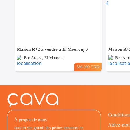
Maison R+2 à vendre à El Mourouj 6
Maison R+2
Ben Arous , El Mourouj
Ben Arou
580.000 TND
Conditions
À propos de nous
Aidez-moi
cava.tn site gratuit des petites annonces en