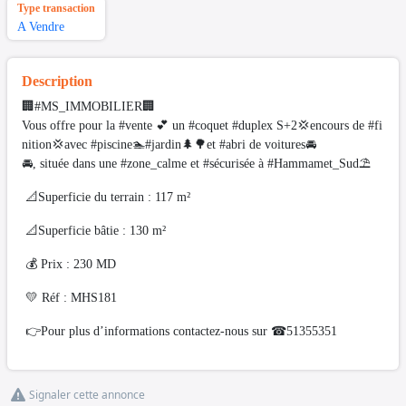
Type transaction
A Vendre
Description
🏢#MS_IMMOBILIER🏢
Vous offre pour la #vente 💕 un #coquet #duplex S+2💢encours de #fi
nition💢avec #piscine🏊#jardin🌲🌳et #abri de voitures🚘
🚘, située dans une #zone_calme et #sécurisée à #Hammamet_Sud⛱️
📐Superficie du terrain : 117 m²
📐Superficie bâtie : 130 m²
💰 Prix : 230 MD
💛 Réf : MHS181
👉Pour plus d’informations contactez-nous sur ☎51355351
Signaler cette annonce