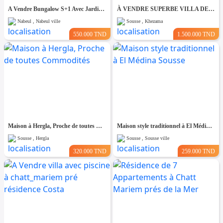
A Vendre Bungalow S+1 Avec Jardin à Club Farah, Nabeul
À VENDRE SUPERBE VILLA DE 760 m² À KHZEMA OUEST
Nabeul , Nabeul ville
Sousse , Khezama
550.000 TND
1.500.000 TND
Maison à Hergla, Proche de toutes Commodités
Maison style traditionnel à El Médina Sousse
Sousse , Hergla
Sousse , Sousse ville
320.000 TND
259.000 TND