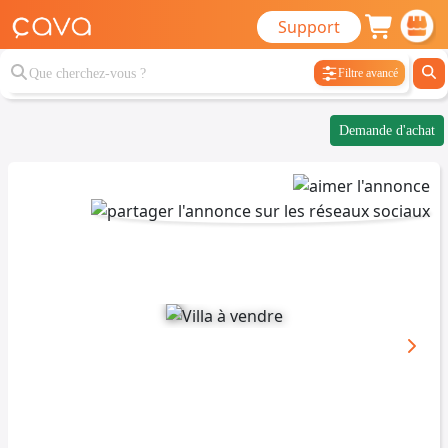
Support
Filtre avancé
Demande d'achat