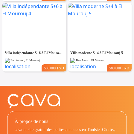
Villa indépendante S+6 à El Mourouj 4
Villa moderne S+4 à El Mourouj 5
Ben Arous , El Mourouj
Ben Arous , El Mourouj
580.000 TND
580.000 TND
À propos de nous
cava.tn site gratuit des petites annonces en Tunisie: Chattez,