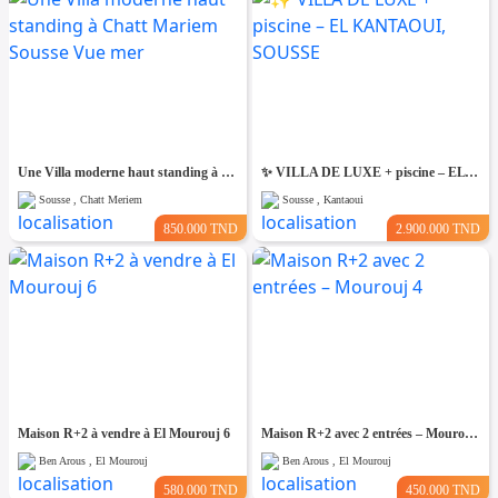
Une Villa moderne haut standing à Chatt Mariem Sousse Vue mer
​✨ VILLA DE LUXE + piscine – EL KANTAOUI, SOUSSE
Sousse , Chatt Meriem
Sousse , Kantaoui
850.000 TND
2.900.000 TND
Maison R+2 à vendre à El Mourouj 6
Maison R+2 avec 2 entrées – Mourouj 4
Ben Arous , El Mourouj
Ben Arous , El Mourouj
580.000 TND
450.000 TND