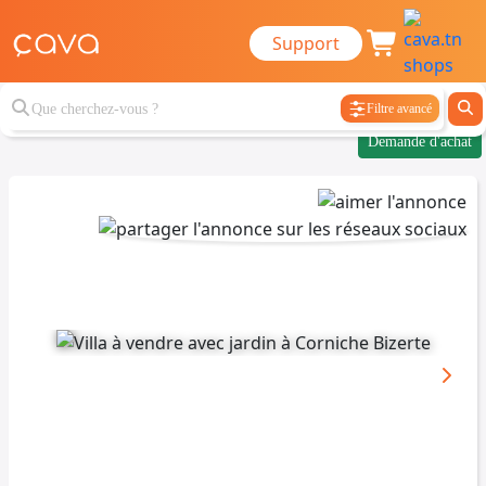
Support
Filtre avancé
Demande d'achat