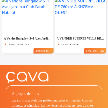
A Vendre Bungalow S+1 Avec Jardin à Club Farah, Nabeul
À VENDRE SUPERBE VILLA DE 760 m² À KHZEMA OUEST
Nabeul , Nabeul ville
Sousse , Khezama
550.000 TND
1.500.000 TND
À propos de nous
cava.tn site gratuit des petites annonces en Tunisie: Chattez,
discutez et négociez. Les vendeurs et acheteurs prés de chez