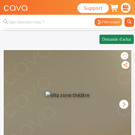
Support
Filtre avancé
Demande d'achat