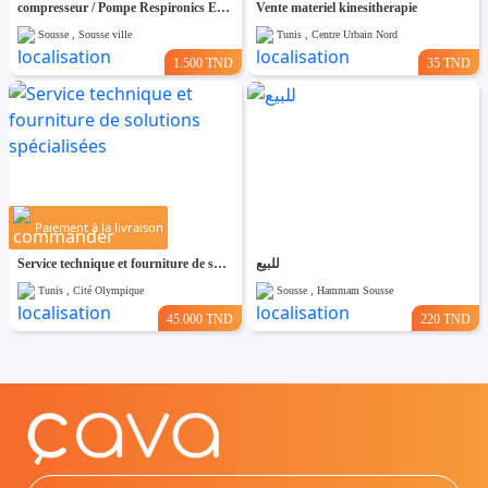
compresseur / Pompe Respironics EverFlo 230V – Neuf
Vente materiel kinesitherapie
Sousse , Sousse ville
Tunis , Centre Urbain Nord
1.500 TND
35 TND
Paiement à la livraison
Service technique et fourniture de solutions spécialisées
للبيع
Tunis , Cité Olympique
Sousse , Hammam Sousse
45.000 TND
220 TND