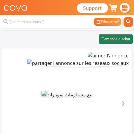
Support
Filtre avancé
Demande d'achat