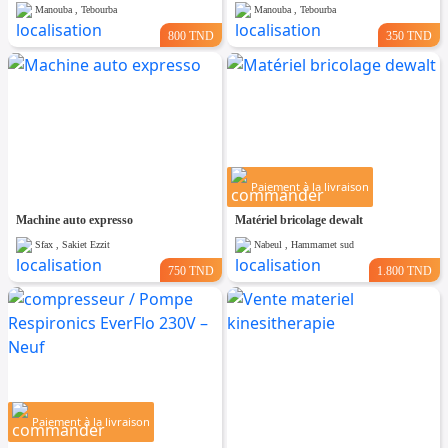
Manouba , Tebourba
Manouba , Tebourba
800 TND
350 TND
Paiement à la livraison
Machine auto expresso
Matériel bricolage dewalt
Sfax , Sakiet Ezzit
Nabeul , Hammamet sud
750 TND
1.800 TND
Paiement à la livraison