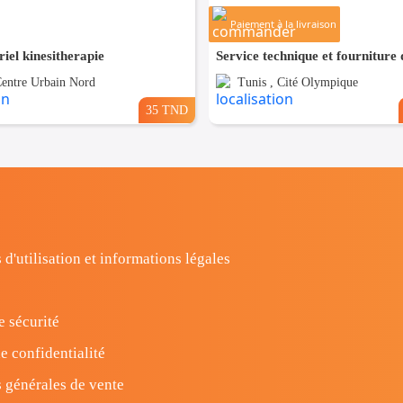
Paiement à la livraison
iel kinesitherapie
Centre Urbain Nord
Tunis , Cité Olympique
35 TND
 d'utilisation et informations légales
e sécurité
e confidentialité
 générales de vente