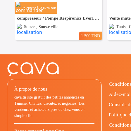
Paiement à la livraison
compresseur / Pompe Respironics EverFlo 230V – Neuf
Vente mater
Sousse , Sousse ville
Tunis , 
1.500 TND
Conditions
À propos de nous
Aidez-moi
cava.tn site gratuit des petites annonces en
Tunisie: Chattez, discutez et négociez. Les
Conseils d
vendeurs et acheteurs prés de chez vous en
Politique d
simple clic.
Conditions