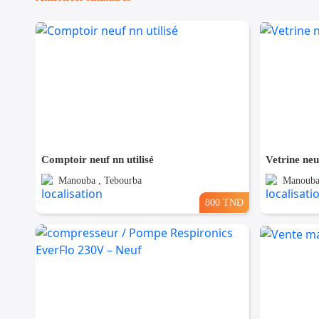
Comptoir neuf nn utilisé
Vetrine neuf
Manouba , Tebourba
Manouba
800 TND