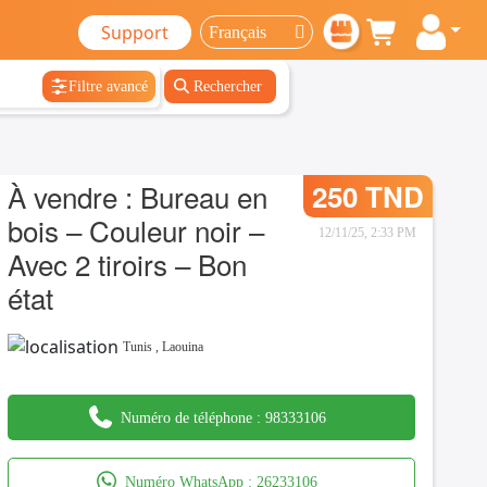
Support
Filtre avancé
Rechercher
À vendre : Bureau en
250 TND
bois – Couleur noir –
12/11/25, 2:33 PM
Avec 2 tiroirs – Bon
état
Tunis
,
Laouina
Numéro de téléphone :
98333106
Numéro WhatsApp :
26233106