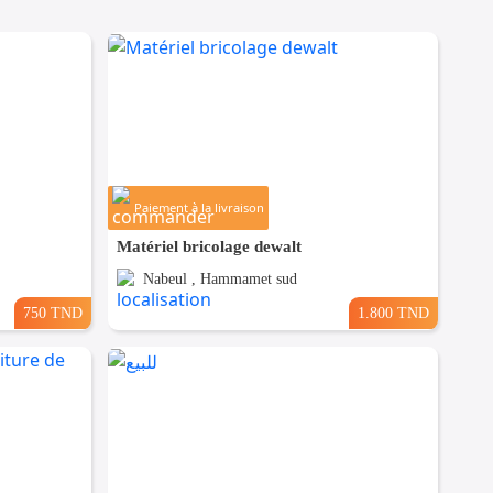
Paiement à la livraison
Matériel bricolage dewalt
Nabeul , Hammamet sud
750 TND
1.800 TND