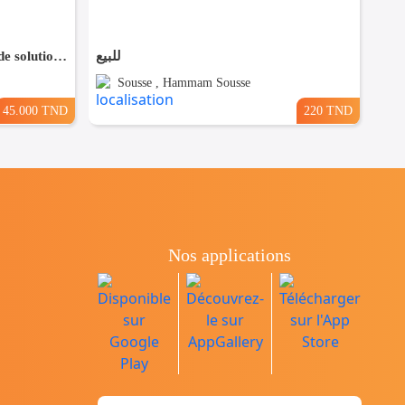
Service technique et fourniture de solutions spécialisées
للبيع
Sousse , Hammam Sousse
45.000 TND
220 TND
Nos applications