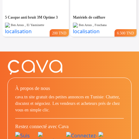
5 Casque anti bruit 3M Optime 3
Matériels de coiffure
Ben Arous , El Yasminette
Ben Arous , Fouchana
200 TND
6.500 TND
À propos de nous
cava.tn site gratuit des petites annonces en Tunisie: Chattez,
discutez et négociez. Les vendeurs et acheteurs prés de chez
vous en simple clic.
Restez connecté avec Cava