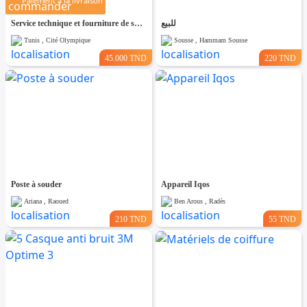
Paiement à la livraison
Service technique et fourniture de solutions spécialisées
للبيع
Tunis , Cité Olympique
Sousse , Hammam Sousse
45.000 TND
220 TND
Poste à souder
Appareil Iqos
Ariana , Raoued
Ben Arous , Radès
210 TND
55 TND