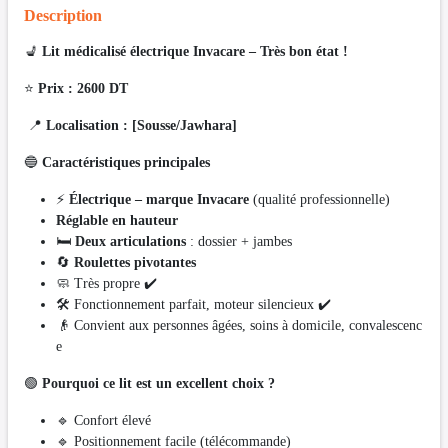
Description
💺
Lit médicalisé électrique Invacare – Très bon état !
⭐
Prix : 2600 DT
📍
Localisation : [Sousse/Jawhara]
🔵
Caractéristiques principales
⚡
Électrique – marque Invacare
(qualité professionnelle)
Réglable en hauteur
🛏️
Deux articulations
: dossier + jambes
🔄
Roulettes pivotantes
🧼 Très propre ✔️
🛠️ Fonctionnement parfait, moteur silencieux ✔️
👴 Convient aux personnes âgées, soins à domicile, convalescenc
e
🟢
Pourquoi ce lit est un excellent choix ?
🔹 Confort élevé
🔹 Positionnement facile (télécommande)