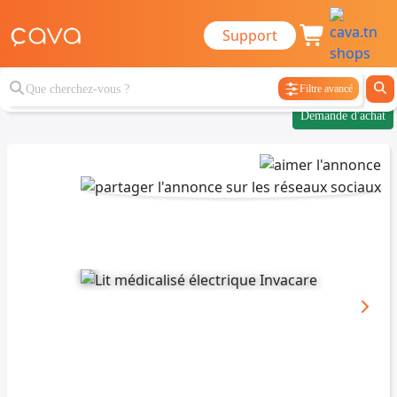
Support
Filtre avancé
Demande d'achat