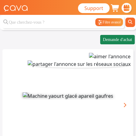
Support
Filtre avancé
Demande d'achat