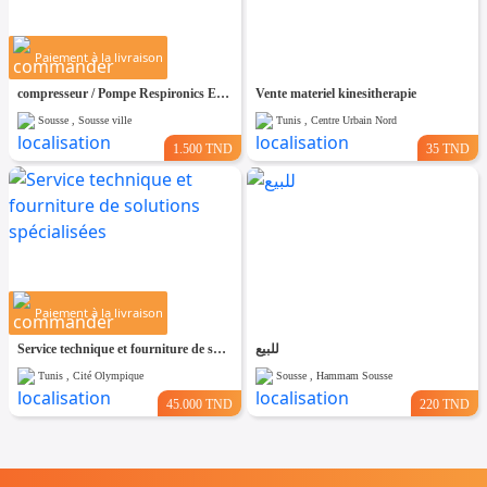
Paiement à la livraison
compresseur / Pompe Respironics EverFlo 230V – Neuf
Vente materiel kinesitherapie
Sousse , Sousse ville
Tunis , Centre Urbain Nord
1.500 TND
35 TND
Paiement à la livraison
Service technique et fourniture de solutions spécialisées
للبيع
Tunis , Cité Olympique
Sousse , Hammam Sousse
45.000 TND
220 TND