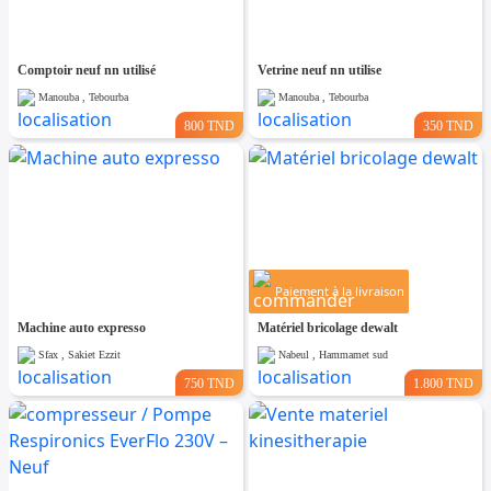
Comptoir neuf nn utilisé
Vetrine neuf nn utilise
Manouba , Tebourba
Manouba , Tebourba
800 TND
350 TND
Paiement à la livraison
Machine auto expresso
Matériel bricolage dewalt
Sfax , Sakiet Ezzit
Nabeul , Hammamet sud
750 TND
1.800 TND