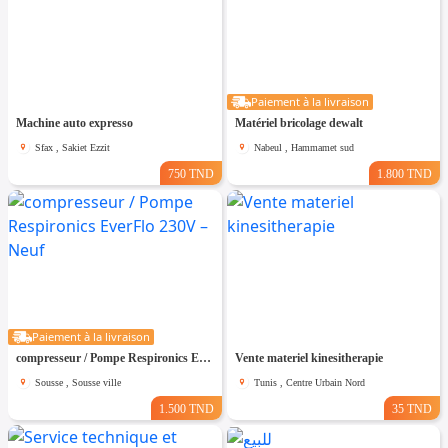
Paiement à la livraison
Machine auto expresso
Matériel bricolage dewalt
Sfax , Sakiet Ezzit
Nabeul , Hammamet sud
750 TND
1.800 TND
Paiement à la livraison
compresseur / Pompe Respironics EverFlo 230V – Neuf
Vente materiel kinesitherapie
Sousse , Sousse ville
Tunis , Centre Urbain Nord
1.500 TND
35 TND