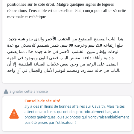
positionnée sur le côté droit. Malgré quelques signes de légères
rénovations, l'ensemble est en excellent état, conçu pour allier sécurité
maximale et esthétique.
،
شبه جديد
والذي يبدو
الخشب الأحمر
هذا الباب المصفح المصنوع من
يبلغ ارتفاعه
210 سم
وعرضه
90 سم
. يتميز بتصميم كلاسيكي مع عدة
لوحات وإطار متين. الخشب الأحمر في حالة جيدة جدًا، مما يضفي
جاذبية وأناقة دافئة. مقبض الباب فضي اللون وموجود في الجهة
اليمنى. على الرغم من وجود بعض علامات الصيانة الطفيفة، إلا أن
الباب في حالة ممتازة، ومصمم لتوفير الأمان والجمال في آنٍ واحد.
Signaler cette annonce
Conseils de sécurité
Il y a des millions de bonnes affaires sur Cava.tn. Mais faites
attention aux biens qui ont des prix ridiculement bas, aux
photos génériques, ou aux photos qui n'ont vraisemblablement
pas été prises par l'utilisateur !