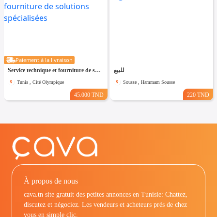
Paiement à la livraison
Service technique et fourniture de solutions spécialisées
للبيع
Tunis , Cité Olympique
Sousse , Hammam Sousse
45.000 TND
220 TND
À propos de nous
cava.tn site gratuit des petites annonces en Tunisie: Chattez,
discutez et négociez. Les vendeurs et acheteurs prés de chez
vous en simple clic.