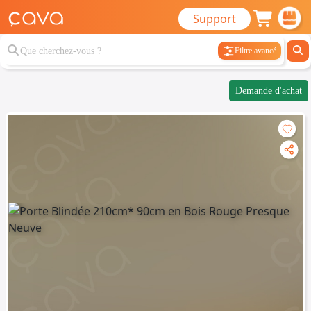
Support
Filtre avancé
Demande d'achat