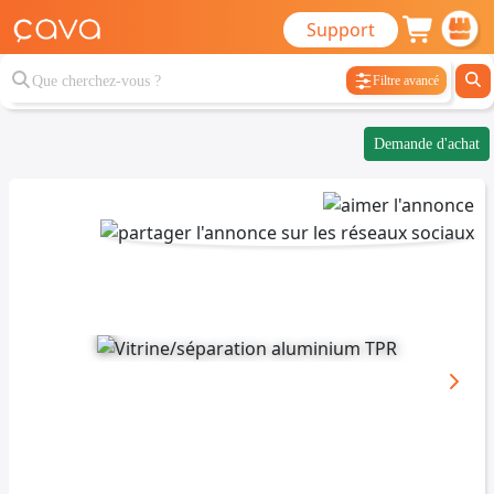
Support
Filtre avancé
Demande d'achat