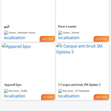
للبيع
Poste à souder
Sousse , Hammam Sousse
Ariana , Raoued
220 TND
210 TND
Appareil Iqos
5 Casque anti bruit 3M Optime 3
Ben Arous , Radès
Ben Arous , El Yasminette
55 TND
200 TND