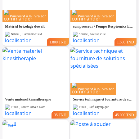
Paiement à la livraison
Paiement à la livraison
Matériel bricolage dewalt
compresseur / Pompe Respironics EverFlo 230V – Neuf
Nabeul , Hammamet sud
Sousse , Sousse ville
1.800 TND
1.500 TND
Paiement à la livraison
Vente materiel kinesitherapie
Service technique et fourniture de solutions spécialisées
Tunis , Centre Urbain Nord
Tunis , Cité Olympique
35 TND
45.000 TND