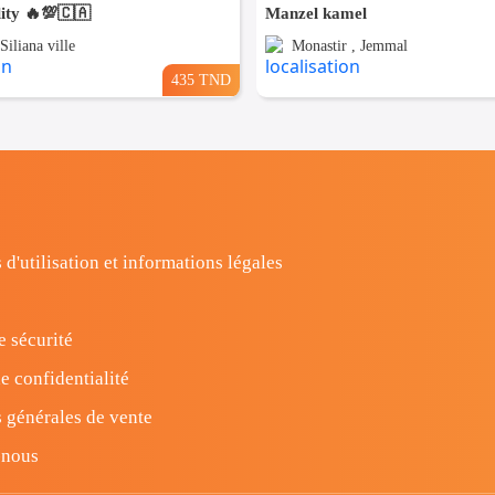
ity 🔥💯🇨🇦
Manzel kamel
 Siliana ville
Monastir , Jemmal
435 TND
 d'utilisation et informations légales
e sécurité
e confidentialité
 générales de vente
-nous