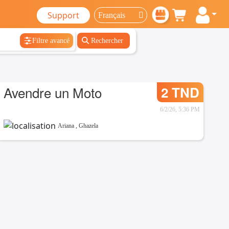
Support
Filtre avancé
Rechercher
Avendre un Moto
2 TND
6/2/26, 5:36 PM
Ariana
,
Ghazela