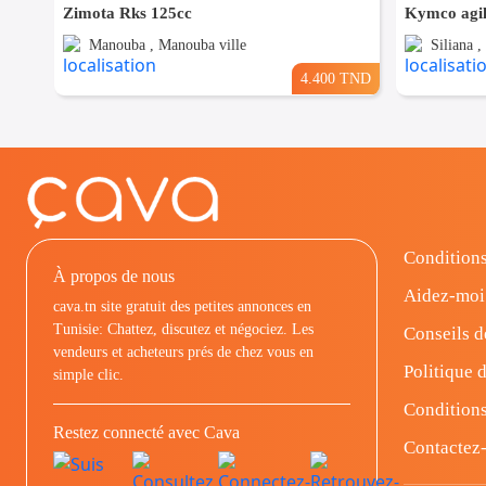
Zimota Rks 125cc
Kymco agil
Manouba , Manouba ville
Siliana ,
4.400 TND
Conditions
À propos de nous
Aidez-moi
cava.tn site gratuit des petites annonces en
Tunisie: Chattez, discutez et négociez. Les
Conseils d
vendeurs et acheteurs prés de chez vous en
Politique d
simple clic.
Conditions
Restez connecté avec Cava
Contactez