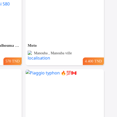
Ciao bon état ta9thi chourha malhouma ama soumha behi 580
Moto
Manouba , Manouba ville
570 TND
4.400 TND