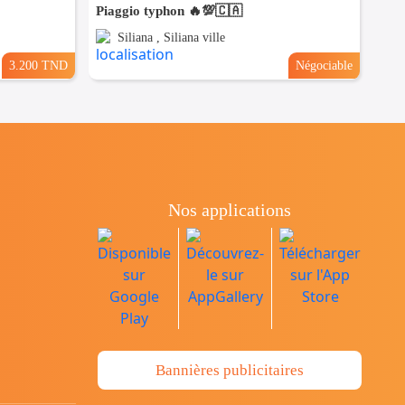
Piaggio typhon 🔥💯🇨🇦
Siliana , Siliana ville
3.200 TND
Négociable
Nos applications
Bannières publicitaires