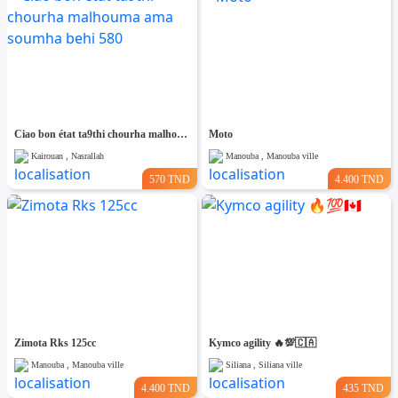
Ciao bon état ta9thi chourha malhouma ama soumha behi 580
Moto
Kairouan , Nasrallah
Manouba , Manouba ville
570 TND
4.400 TND
Zimota Rks 125cc
Kymco agility 🔥💯🇨🇦
Manouba , Manouba ville
Siliana , Siliana ville
4.400 TND
435 TND