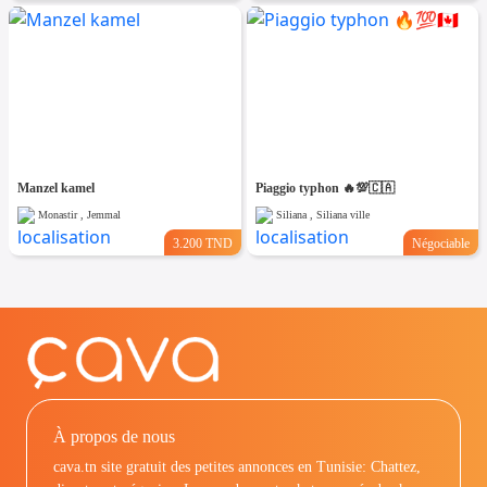
Manzel kamel
Piaggio typhon 🔥💯🇨🇦
Monastir , Jemmal
Siliana , Siliana ville
3.200 TND
Négociable
À propos de nous
cava.tn site gratuit des petites annonces en Tunisie: Chattez,