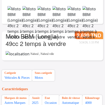
2.620 TND
Moto BBM (Longjia)
49cc 2 temps à vendre
5/24/26, 1:33 PM
Nabeul
,
Nabeul ville
Catégorie
Sous-catégorie
Vehicules & Pieces
Motos
Caractéristiques
Marques de motos
Année
Etat
Boîte de vitesse
Kilométrage
Autres Marques
2025
Occasion
Automatique
4000