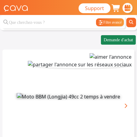
Support
Filtre avancé
Demande d'achat