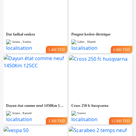
Dar fadhal soukra
Peugeot kesbee électrique
Ariana , Soukra
Gabes , Mareth
1.400 TND
6.000 TND
Dayun état comme neuf 1450Km 125CC
Cross 250 fc husqvarna
Ariana , Raoued
Sousse
3.300 TND
15.000 TND