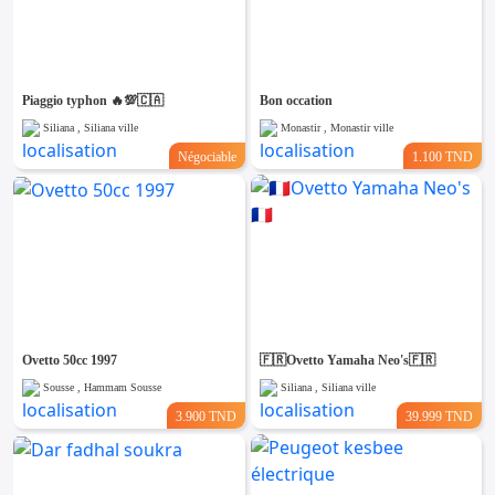
Piaggio typhon 🔥💯🇨🇦
Bon occation
Siliana , Siliana ville
Monastir , Monastir ville
Négociable
1.100 TND
Ovetto 50cc 1997
🇫🇷Ovetto Yamaha Neo's🇫🇷
Sousse , Hammam Sousse
Siliana , Siliana ville
3.900 TND
39.999 TND