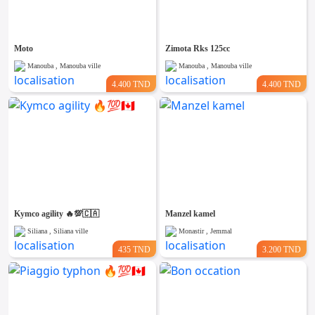
Moto
Zimota Rks 125cc
Manouba , Manouba ville
Manouba , Manouba ville
4.400 TND
4.400 TND
Kymco agility 🔥💯🇨🇦
Manzel kamel
Siliana , Siliana ville
Monastir , Jemmal
435 TND
3.200 TND