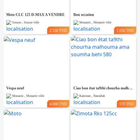
Moto CLC 125 D-MAX A VENDRE
Bon occation
Sousse , Sousse ville
Monastir , Monastir ville
2.550 TND
1.050 TND
Vespa neuf
Ciao bon état ta9thi chourha malhouma ama soumha behi 580
Monastir , Monastir ville
Kairouan , Nasrallah
4.000 TND
570 TND