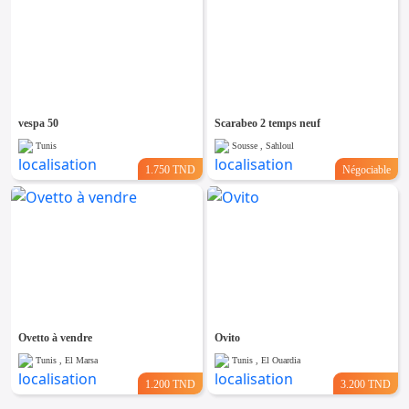
vespa 50
Scarabeo 2 temps neuf
Tunis
Sousse , Sahloul
1.750 TND
Négociable
Ovetto à vendre
Ovito
Tunis , El Marsa
Tunis , El Ouardia
1.200 TND
3.200 TND