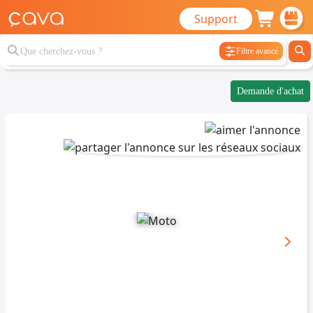
Support
Filtre avancé
Demande d'achat