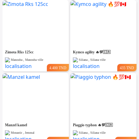
Zimota Rks 125cc
Kymco agility 🔥💯🇨🇦
Manouba , Manouba ville
Siliana , Siliana ville
4.400 TND
435 TND
Manzel kamel
Piaggio typhon 🔥💯🇨🇦
Monastir , Jemmal
Siliana , Siliana ville