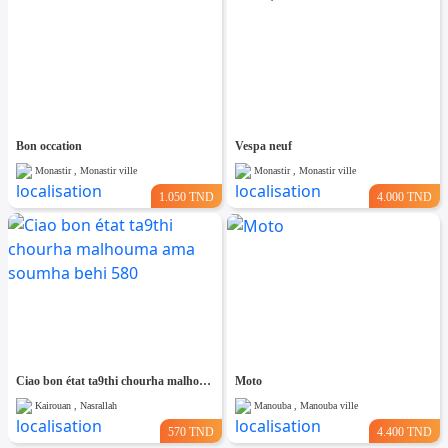
Bon occation
Vespa neuf
Monastir , Monastir ville
Monastir , Monastir ville
1.050 TND
4.000 TND
Ciao bon état ta9thi chourha malhouma ama soumha behi 580
Moto
Kairouan , Nasrallah
Manouba , Manouba ville
570 TND
4.400 TND