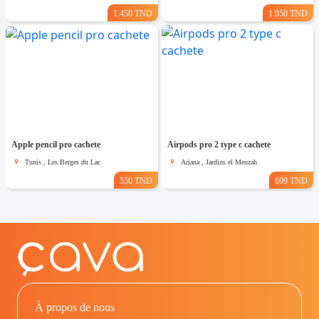
1.450 TND
1.950 TND
Apple pencil pro cachete
Airpods pro 2 type c cachete
Tunis , Les Berges du Lac
Ariana , Jardins el Menzah
550 TND
699 TND
À propos de nous