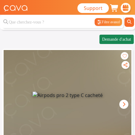
Support
Filtre avancé
Demande d'achat