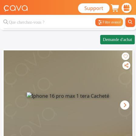
Support
Filtre avancé
Demande d'achat