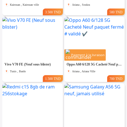
Kairouan , Kairouan ville
Ariana , Soukra
3.500 TND
580 TND
Paiement à la livraison
Vivo V70 FE (Neuf sous blister)
Oppo A60 6/128 5G Cacheté Neuf paquet fermé # validé ✔️
Tunis , Bardo
Ariana , Ariana Ville
1.500 TND
700 TND