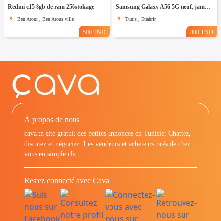
Redmi c15 8gb de ram 256stokage
Samsung Galaxy A56 5G neuf, jamais utilisé
Ben Arous , Ben Arous ville
Tunis , Ettahrir
500 TND
800 TND
À propos de nous
cava.tn site gratuit des petites annonces en Tunisie: Chattez,
discutez et négociez. Les vendeurs et acheteurs prés de chez
vous en simple clic.
Restez connecté avec Cava