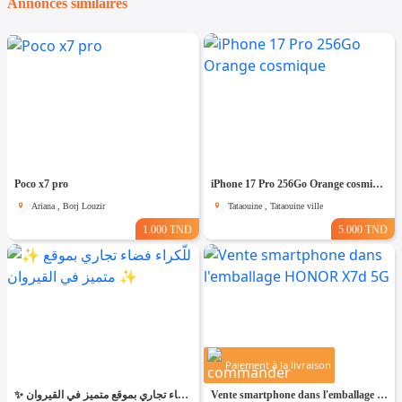
Annonces similaires
Poco x7 pro
iPhone 17 Pro 256Go Orange cosmique
Ariana , Borj Louzir
Tataouine , Tataouine ville
1.000 TND
5.000 TND
Paiement à la livraison
✨ للّكراء فضاء تجاري بموقع متميز في القيروان ✨
Vente smartphone dans l'emballage HONOR X7d 5G