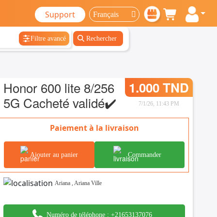
Support
Filtre avancé
Rechercher
Honor 600 lite 8/256
1.000 TND
5G Cacheté validé✔️
7/1/26, 11:43 PM
Paiement à la livraison
Ajouter au panier
Commander
Ariana
,
Ariana Ville
Numéro de téléphone :
+21653137076