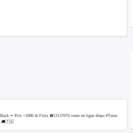
Black ➖ Prix =1000 dt Fiiiix ☎️53137076 vente en ligne dispo #Tunis
e 🚚🇹🇳