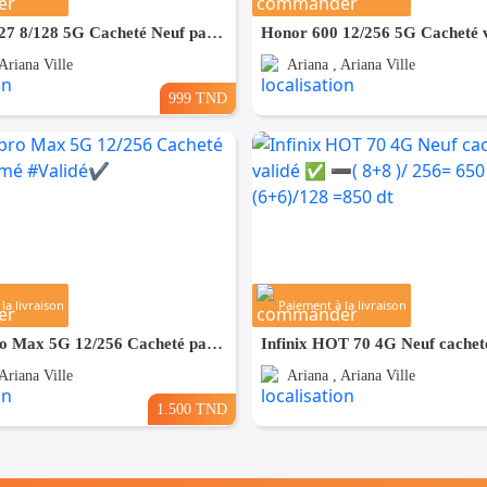
Samsung A27 8/128 5G Cacheté Neuf paquet fermé # validé ✔️
Honor 600 12/256 5G Cacheté v
Ariana Ville
Ariana , Ariana Ville
999 TND
la livraison
Paiement à la livraison
Poco X8 pro Max 5G 12/256 Cacheté paquet fermé #Validé✔️
Ariana Ville
Ariana , Ariana Ville
1.500 TND