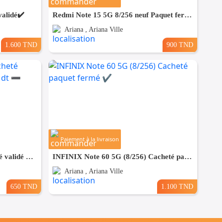
alidé✔️
Redmi Note 15 5G 8/256 neuf Paquet fermé. Validé☑️
Ariana , Ariana Ville
1.600 TND
900 TND
Paiement à la livraison
Infinix HOT 70 4G Neuf cacheté validé ✅ ➖( 8+8 )/ 256= 650 dt ➖ (6+6)/128 =850 dt
INFINIX Note 60 5G (8/256) Cacheté paquet fermé ✔️
Ariana , Ariana Ville
650 TND
1.100 TND