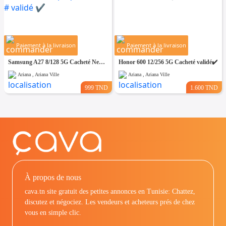
Paiement à la livraison
Paiement à la livraison
Samsung A27 8/128 5G Cacheté Neuf paquet fermé # validé ✔️
Honor 600 12/256 5G Cacheté validé✔️
Ariana , Ariana Ville
Ariana , Ariana Ville
999 TND
1.600 TND
À propos de nous
cava.tn site gratuit des petites annonces en Tunisie: Chattez,
discutez et négociez. Les vendeurs et acheteurs prés de chez
vous en simple clic.