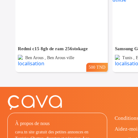
Redmi c15 8gb de ram 256stokage
Ben Arous , Ben Arous ville
Tunis , E
500 TND
Conditions
À propos de nous
Aidez-moi
cava.tn site gratuit des petites annonces en