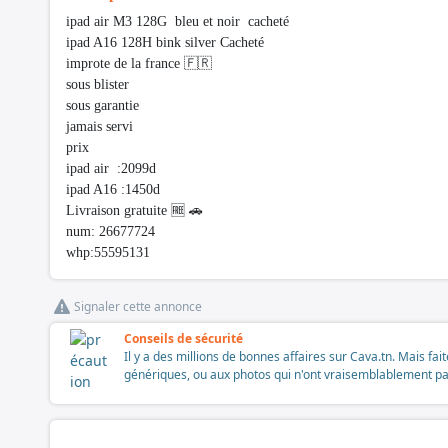
ipad air M3 128G bleu et noir cacheté
ipad A16 128H bink silver Cacheté
improte de la france 🇫🇷
sous blister
sous garantie
jamais servi
prix
ipad air :2099d
ipad A16 :1450d
Livraison gratuite 🆓 🚗
num: 26677724
whp:55595131
Signaler cette annonce
Conseils de sécurité
Il y a des millions de bonnes affaires sur Cava.tn. Mais fai
génériques, ou aux photos qui n'ont vraisemblablement pas é