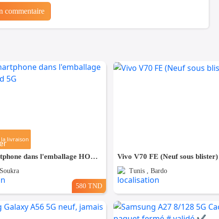
un commentaire
la livraison
Vente smartphone dans l'emballage HONOR X7d 5G
Vivo V70 FE (Neuf sous blister)
 Soukra
Tunis , Bardo
580 TND