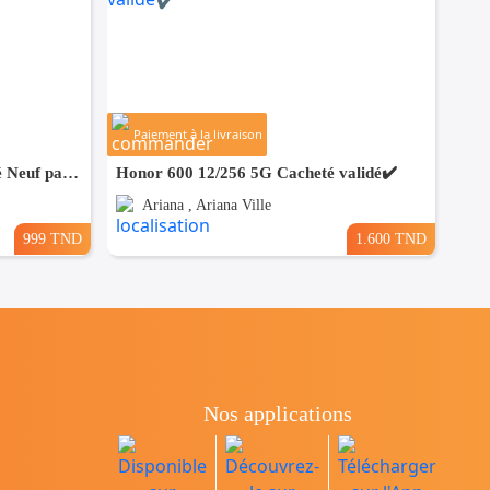
Paiement à la livraison
Samsung A27 8/128 5G Cacheté Neuf paquet fermé # validé ✔️
Honor 600 12/256 5G Cacheté validé✔️
Ariana , Ariana Ville
999 TND
1.600 TND
Nos applications