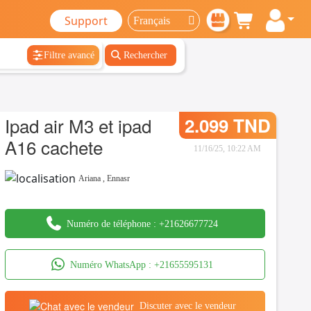
Support
Filtre avancé
Rechercher
Ipad air M3 et ipad
2.099 TND
A16 cachete
11/16/25, 10:22 AM
Ariana
,
Ennasr
Numéro de téléphone :
+21626677724
Numéro WhatsApp :
+21655595131
Discuter avec le vendeur