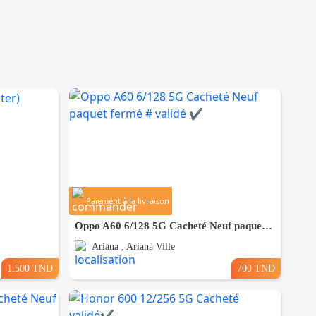
Paiement à la livraison
Oppo A60 6/128 5G Cacheté Neuf paquet fermé # validé ✔️
Ariana , Ariana Ville
1.500 TND
700 TND