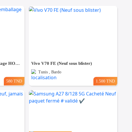
Vente smartphone dans l'emballage HONOR X7d 5G
Vivo V70 FE (Neuf sous blister)
Tunis , Bardo
580 TND
1.500 TND