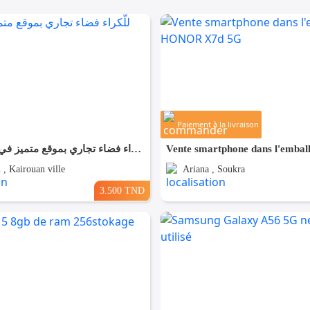
Paiement à la livraison
✨ للّكراء فضاء تجاري بموقع متميز في القيروان ✨
 , Kairouan ville
Ariana , Soukra
3.500 TND