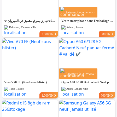
Paiement à la livraison
✨ للّكراء فضاء تجاري بموقع متميز في القيروان ✨
Vente smartphone dans l'emballage HONOR X7d 5G
Kairouan , Kairouan ville
Ariana , Soukra
3.500 TND
580 TND
Paiement à la livraison
Vivo V70 FE (Neuf sous blister)
Oppo A60 6/128 5G Cacheté Neuf paquet fermé # validé ✔️
Tunis , Bardo
Ariana , Ariana Ville
1.500 TND
700 TND