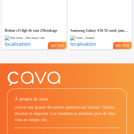
Redmi c15 8gb de ram 256stokage
Samsung Galaxy A56 5G neuf, jamais utilisé
Ben Arous , Ben Arous ville
Tunis , Ettahrir
500 TND
800 TND
À propos de nous
cava.tn site gratuit des petites annonces en Tunisie: Chattez,
discutez et négociez. Les vendeurs et acheteurs prés de chez
vous en simple clic.