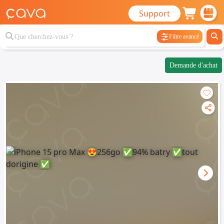
Support
Filtre avancé
Demande d'achat