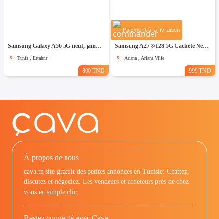
Paiement à la livraison
Samsung Galaxy A56 5G neuf, jamais utilisé
Samsung A27 8/128 5G Cacheté Neuf paquet fermé # validé ✔️
Tunis , Ettahrir
Ariana , Ariana Ville
800 TND
999 TND
À propos de nous
cava.tn site gratuit des petites annonces en Tunisie: Chattez,
discutez et négociez. Les vendeurs et acheteurs prés de chez
vous en simple clic.
Restez connecté avec Cava