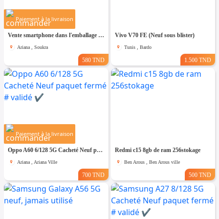
Paiement à la livraison
Vente smartphone dans l'emballage HONOR X7d 5G
Vivo V70 FE (Neuf sous blister)
Ariana , Soukra
Tunis , Bardo
580 TND
1.500 TND
Paiement à la livraison
Oppo A60 6/128 5G Cacheté Neuf paquet fermé # validé ✔️
Redmi c15 8gb de ram 256stokage
Ariana , Ariana Ville
Ben Arous , Ben Arous ville
700 TND
500 TND