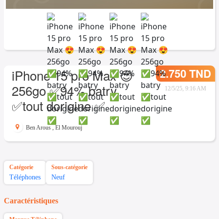
2.750 TND
iPhone 15 pro Max 😍
256go ✅94% batry
12/5/25, 9:16 AM
✅tout dorigine ✅
Ben Arous
,
El Mourouj
Catégorie
Sous-catégorie
Téléphones
Neuf
Caractéristiques