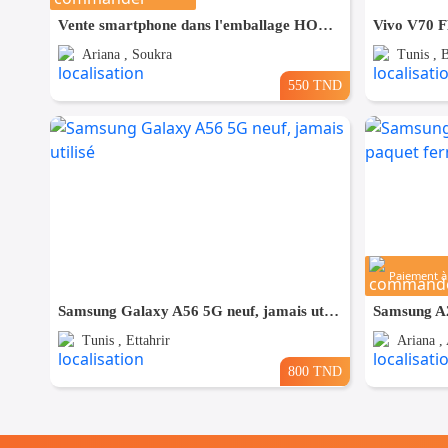
Vente smartphone dans l'emballage HONOR X7d 5G
Vivo V70 FE
Ariana , Soukra
Tunis , 
550 TND
Paiement à 
Samsung Galaxy A56 5G neuf, jamais utilisé
Tunis , Ettahrir
Ariana , 
800 TND