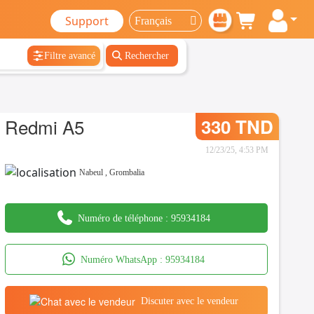
Support
Filtre avancé
Rechercher
Redmi A5
330 TND
12/23/25, 4:53 PM
Nabeul
,
Grombalia
Numéro de téléphone :
95934184
Numéro WhatsApp :
95934184
Discuter avec le vendeur