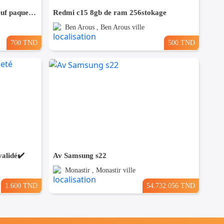
Oppo A60 6/128 5G Cacheté Neuf paquet fermé # validé ✔️
Redmi c15 8gb de ram 256stokage
Ben Arous , Ben Arous ville
700 TND
500 TND
alidé✔️
Av Samsung s22
Monastir , Monastir ville
1.600 TND
54.732.056 TND