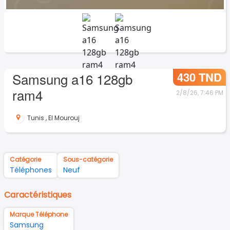
430 TND
Samsung a16 128gb
ram4
2/8/26, 7:46 PM
Tunis
,
El Mourouj
Catégorie
Sous-catégorie
Téléphones
Neuf
Caractéristiques
Marque Téléphone
Samsung