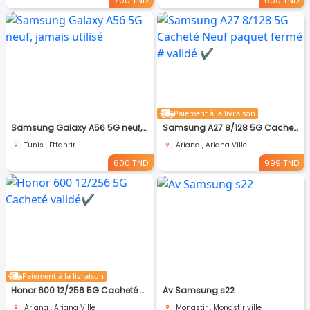
700 TND
500 TND
Paiement à la livraison
Samsung Galaxy A56 5G neuf, jamais utilisé
Samsung A27 8/128 5G Cacheté Neuf paquet fermé # validé ✔️
Tunis , Ettahrir
Ariana , Ariana Ville
800 TND
999 TND
Paiement à la livraison
Honor 600 12/256 5G Cacheté validé✔️
Av Samsung s22
Ariana , Ariana Ville
Monastir , Monastir ville