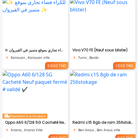
✨ للّكراء فضاء تجاري بموقع متميز في القيروان ✨
Vivo V70 FE (Neuf sous blister)
Kairouan , Kairouan ville
Tunis , Bardo
3.500 TND
1.500 TND
Paiement à la livraison
Oppo A60 6/128 5G Cacheté Neuf paquet fermé # validé ✔️
Redmi c15 8gb de ram 256stokage
Ariana , Ariana Ville
Ben Arous , Ben Arous ville