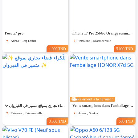
Poco x7 pro
iPhone 17 Pro 256Go Orange cosmique
Ariana , Borj Louzir
Tataouine , Tataouine ville
1.000 TND
5.000 TND
Paiement à la livraison
✨ للّكراء فضاء تجاري بموقع متميز في القيروان ✨
Vente smartphone dans l'emballage HONOR X7d 5G
Kairouan , Kairouan ville
Ariana , Soukra
3.500 TND
580 TND