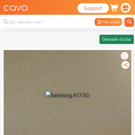
Support
Filtre avancé
Demande d'achat