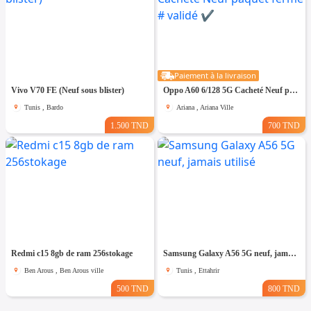
Paiement à la livraison
Vivo V70 FE (Neuf sous blister)
Oppo A60 6/128 5G Cacheté Neuf paquet fermé # validé ✔️
Tunis , Bardo
Ariana , Ariana Ville
1.500 TND
700 TND
Redmi c15 8gb de ram 256stokage
Samsung Galaxy A56 5G neuf, jamais utilisé
Ben Arous , Ben Arous ville
Tunis , Ettahrir
500 TND
800 TND