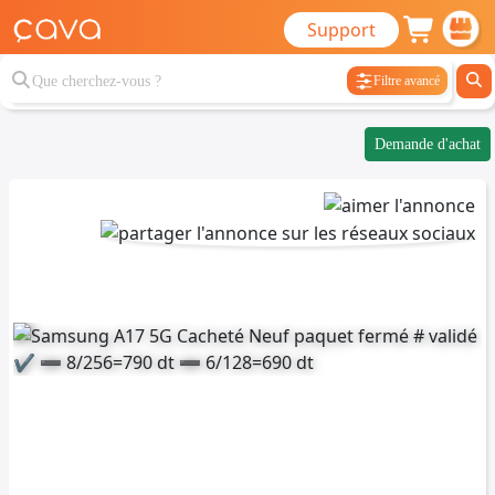
Support
Filtre avancé
Demande d'achat