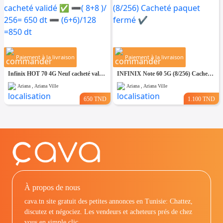
Paiement à la livraison
Paiement à la livraison
Infinix HOT 70 4G Neuf cacheté validé ✅ ➖( 8+8 )/ 256= 650 dt ➖ (6+6)/128 =850 dt
INFINIX Note 60 5G (8/256) Cacheté paquet fermé ✔️
Ariana , Ariana Ville
Ariana , Ariana Ville
650 TND
1.100 TND
À propos de nous
cava.tn site gratuit des petites annonces en Tunisie: Chattez,
discutez et négociez. Les vendeurs et acheteurs prés de chez
vous en simple clic.