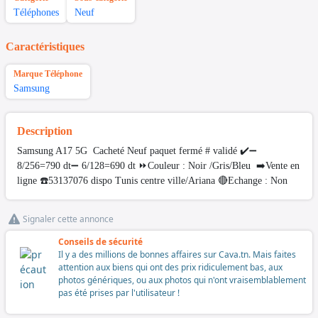
Téléphones
Neuf
Caractéristiques
Marque Téléphone
Samsung
Description
Samsung A17 5G Cacheté Neuf paquet fermé # validé ✔️➖
8/256=790 dt➖ 6/128=690 dt ⏩Couleur : Noir /Gris/Bleu ➡️Vente en
ligne ☎️53137076 dispo Tunis centre ville/Ariana 🔴Echange : Non
Signaler cette annonce
Conseils de sécurité
Il y a des millions de bonnes affaires sur Cava.tn. Mais faites
attention aux biens qui ont des prix ridiculement bas, aux
photos génériques, ou aux photos qui n'ont vraisemblablement
pas été prises par l'utilisateur !