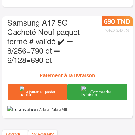
690 TND
Samsung A17 5G
Cacheté Neuf paquet
7/4/26, 9:46 PM
fermé # validé ✔️ ➖
8/256=790 dt ➖
6/128=690 dt
Paiement à la livraison
Ajouter au panier
Commander
Ariana
,
Ariana Ville
Catégorie
Sous-catégorie