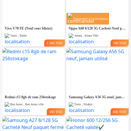
Paiement à la livraison
Vivo V70 FE (Neuf sous blister)
Oppo A60 6/128 5G Cacheté Neuf paquet fermé # validé ✔️
Tunis , Bardo
Ariana , Ariana Ville
1.500 TND
700 TND
Redmi c15 8gb de ram 256stokage
Samsung Galaxy A56 5G neuf, jamais utilisé
Ben Arous , Ben Arous ville
Tunis , Ettahrir
500 TND
800 TND