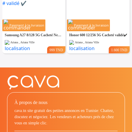
Paiement à la livraison
Paiement à la livraison
Samsung A27 8/128 5G Cacheté Neuf paquet fermé # validé ✔️
Honor 600 12/256 5G Cacheté validé✔️
Ariana , Ariana Ville
Ariana , Ariana Ville
999 TND
1.600 TND
À propos de nous
cava.tn site gratuit des petites annonces en Tunisie: Chattez,
discutez et négociez. Les vendeurs et acheteurs prés de chez
vous en simple clic.