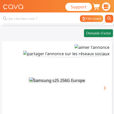
Support
Filtre avancé
Demande d'achat