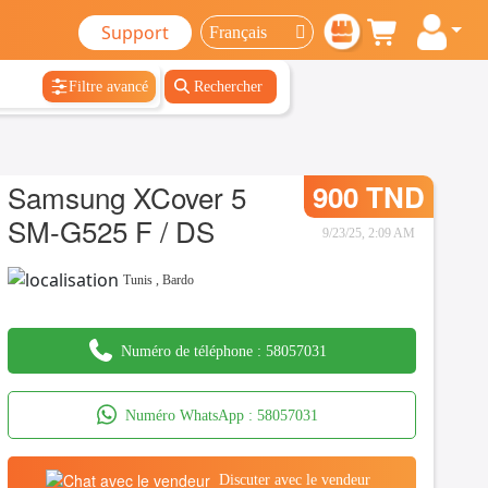
Support
Filtre avancé
Rechercher
Samsung XCover 5
900 TND
SM-G525 F / DS
9/23/25, 2:09 AM
Tunis
,
Bardo
Numéro de téléphone :
58057031
Numéro WhatsApp :
58057031
Discuter avec le vendeur