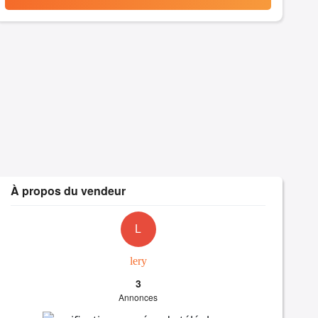
À propos du vendeur
L
lery
3
Annonces