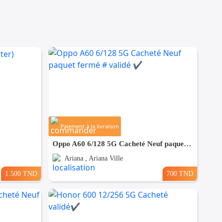
Paiement à la livraison
Oppo A60 6/128 5G Cacheté Neuf paquet fermé # validé ✔️
Ariana , Ariana Ville
1.500 TND
700 TND