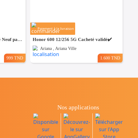
Paiement à la livraison
Samsung A27 8/128 5G Cacheté Neuf paquet fermé # validé ✔️
Honor 600 12/256 5G Cacheté validé✔️
Ariana , Ariana Ville
999 TND
1.600 TND
Nos applications