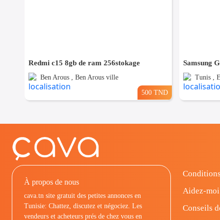
Redmi c15 8gb de ram 256stokage
Ben Arous , Ben Arous ville
Tunis , E
500 TND
Conditions
À propos de nous
Aidez-moi
cava.tn site gratuit des petites annonces en
Tunisie: Chattez, discutez et négociez. Les
Conseils d
vendeurs et acheteurs prés de chez vous en