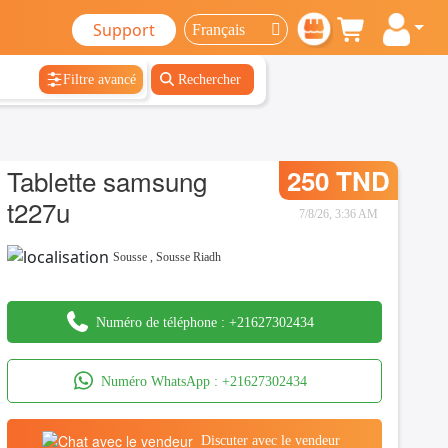
Support
Filtre avancé
Rechercher
Tablette samsung
250 TND
t227u
7/8/26, 3:36 AM
Sousse
,
Sousse Riadh
Numéro de téléphone :
+21627302434
Numéro WhatsApp :
+21627302434
Discuter avec le vendeur