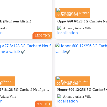
Paiement à la livraison
 (Neuf sous blister)
Bardo
Ariana , Ariana Ville
1.500 TND
la livraison
Paiement à la livraison
Samsung A27 8/128 5G Cacheté Neuf paquet fermé # validé ✔️
Honor 600 12/256 5G Cacheté v
Ariana Ville
Ariana , Ariana Ville
999 TND