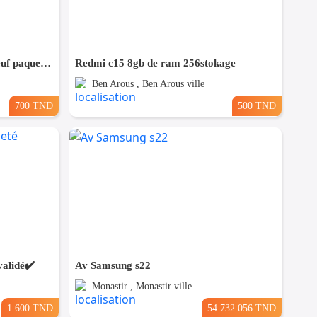
Oppo A60 6/128 5G Cacheté Neuf paquet fermé # validé ✔️
Redmi c15 8gb de ram 256stokage
Ben Arous , Ben Arous ville
700 TND
500 TND
alidé✔️
Av Samsung s22
Monastir , Monastir ville
1.600 TND
54.732.056 TND