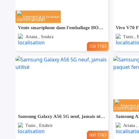
Paiement à la livraison
Vente smartphone dans l'emballage HONOR X7d 5G
Vivo V70 FE
Ariana , Soukra
Tunis , 
550 TND
Paiement à 
Samsung Galaxy A56 5G neuf, jamais utilisé
Tunis , Ettahrir
Ariana , 
800 TND