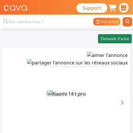
Support
Filtre avancé
Demande d'achat