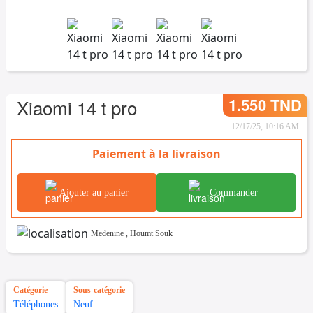
1.550 TND
Xiaomi 14 t pro
12/17/25, 10:16 AM
Paiement à la livraison
Ajouter au panier
Commander
Medenine
,
Houmt Souk
Catégorie
Sous-catégorie
Téléphones
Neuf