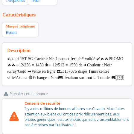
Téléphones
Neuf
Caractéristiques
Marque Téléphone
Redmi
Description
xiaomi 15T 5G Cacheté Neuf paquet fermé # validé ✔️🔥🔥PROMO
🔥🔥➖12/256 = 1450 dt➖ 12/512 = 1550 dt ⏩Couleur : Noir
/Gray/Gold ➡️Vente en ligne ☎️53137076 dispo Tunis centre
ville/Ariana 🔴Echange : Non🚚Livraison sur tout la Tunisie 🚚🇹🇳
Signaler cette annonce
Conseils de sécurité
Il y a des millions de bonnes affaires sur Cava.tn. Mais faites
attention aux biens qui ont des prix ridiculement bas, aux
photos génériques, ou aux photos qui n'ont vraisemblablement
pas été prises par l'utilisateur !