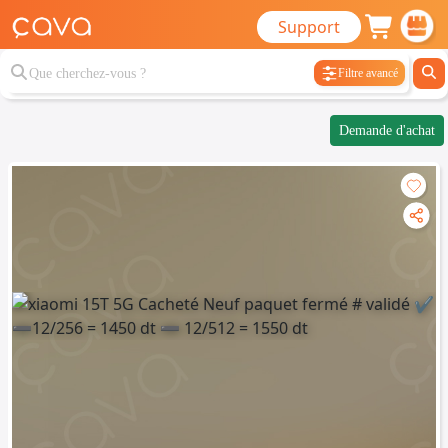
Support
Filtre avancé
Demande d'achat