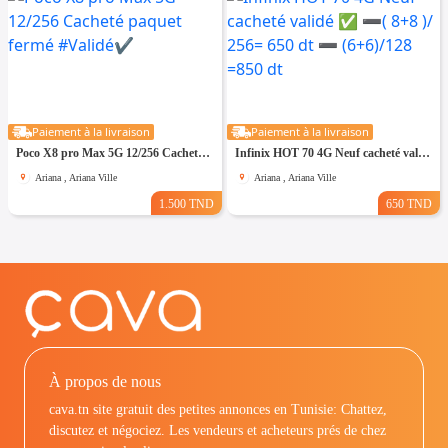
Paiement à la livraison
Paiement à la livraison
Poco X8 pro Max 5G 12/256 Cacheté paquet fermé #Validé✔️
Infinix HOT 70 4G Neuf cacheté validé ✅ ➖( 8+8 )/ 256= 650 dt ➖ (6+6)/128 =850 dt
Ariana , Ariana Ville
Ariana , Ariana Ville
1.500 TND
650 TND
À propos de nous
cava.tn site gratuit des petites annonces en Tunisie: Chattez,
discutez et négociez. Les vendeurs et acheteurs prés de chez