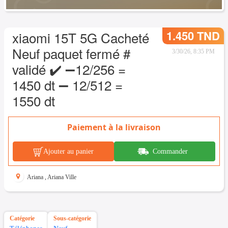
1.450 TND
xiaomi 15T 5G Cacheté
Neuf paquet fermé #
3/30/26, 8:35 PM
validé ✔️ ➖12/256 =
1450 dt ➖ 12/512 =
1550 dt
Paiement à la livraison
Ajouter au panier
Commander
Ariana
,
Ariana Ville
Catégorie
Sous-catégorie