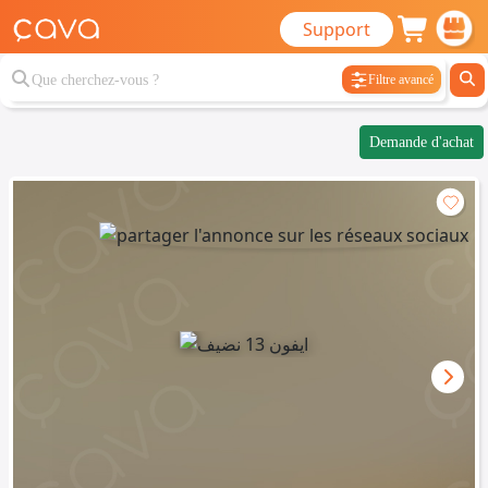
Support
Filtre avancé
Demande d'achat