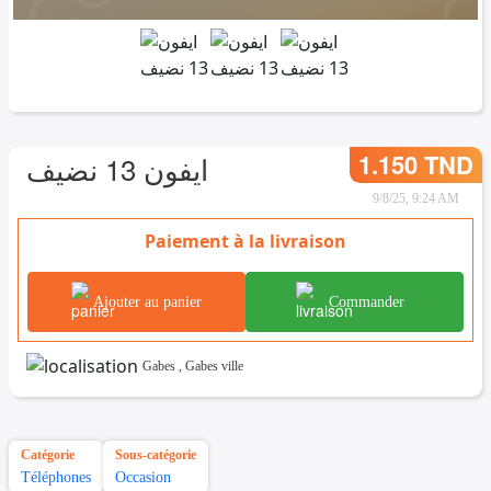
1.150 TND
ايفون 13 نضيف
9/8/25, 9:24 AM
Paiement à la livraison
Ajouter au panier
Commander
Gabes
,
Gabes ville
Catégorie
Sous-catégorie
Téléphones
Occasion