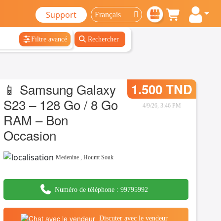
Support
Filtre avancé
Rechercher
📱 Samsung Galaxy
1.500 TND
S23 – 128 Go / 8 Go
4/9/26, 3:46 PM
RAM – Bon
Occasion
Medenine
,
Houmt Souk
Numéro de téléphone :
99795992
Discuter avec le vendeur