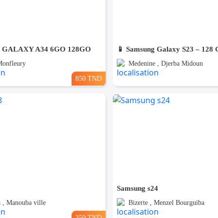
GALAXY A34 6GO 128GO
Monfleury
Medenine , Djerba Midoun
850 TND
Samsung s24
, Manouba ville
Bizerte , Menzel Bourguiba
350 TND