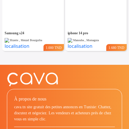
Samsung s24
iphone 14 pro
Bizerte , Menzel Bourguiba
Manouba , Mornaguia
1.000 TND
1.680 TND
À propos de nous
cava.tn site gratuit des petites annonces en Tunisie: Chattez,
discutez et négociez. Les vendeurs et acheteurs prés de chez
vous en simple clic.