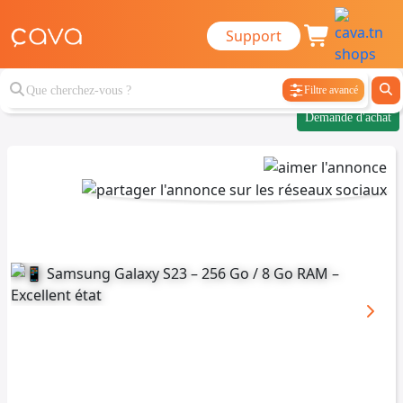
Support
Filtre avancé
Demande d'achat