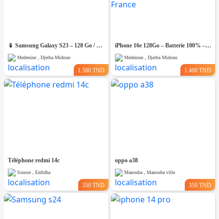
📱 Samsung Galaxy S23 – 128 Go / 8 Go RAM – Excellent état
iPhone 16e 128Go – Batterie 100% – Bon Occasion- Importé De France
Medenine , Djerba Midoun
Medenine , Djerba Midoun
1.500 TND
1.400 TND
Téléphone redmi 14c
oppo a38
Sousse , Enfidha
Manouba , Manouba ville
350 TND
350 TND