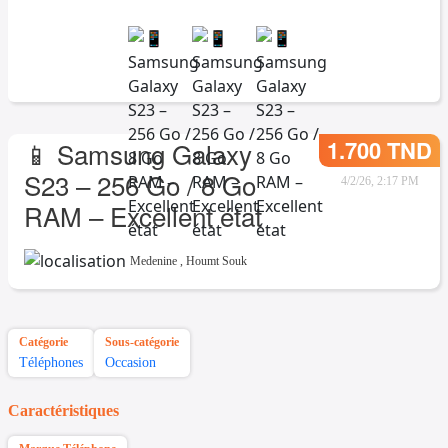
1.700 TND
📱 Samsung Galaxy
S23 – 256 Go / 8 Go
4/2/26, 2:17 PM
RAM – Excellent état
Medenine
,
Houmt Souk
Catégorie
Sous-catégorie
Téléphones
Occasion
Caractéristiques