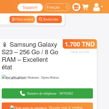
Support
Filtre avancé
Rechercher
📱 Samsung Galaxy
1.700 TND
S23 – 256 Go / 8 Go
7/8/26, 4:55 PM
RAM – Excellent
état
Medenine
,
Djerba Midoun
Numéro de téléphone :
99795992
Discuter avec le vendeur