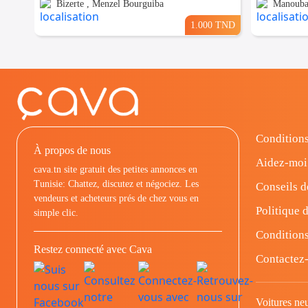
Bizerte , Menzel Bourguiba
Manouba
1.000 TND
Conditions
À propos de nous
Aidez-moi
cava.tn site gratuit des petites annonces en
Tunisie: Chattez, discutez et négociez. Les
Conseils d
vendeurs et acheteurs prés de chez vous en
Politique d
simple clic.
Conditions
Restez connecté avec Cava
Contactez
Voitures ne