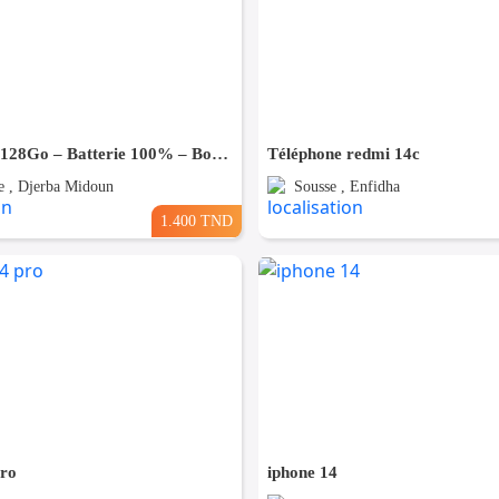
iPhone 16e 128Go – Batterie 100% – Bon Occasion- Importé De France
Téléphone redmi 14c
 , Djerba Midoun
Sousse , Enfidha
1.400 TND
pro
iphone 14