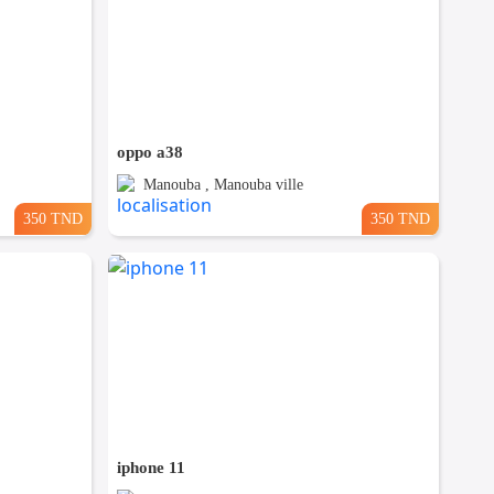
oppo a38
Manouba , Manouba ville
350 TND
350 TND
iphone 11