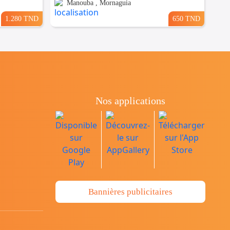
Manouba , Mornaguia
1.280 TND
650 TND
Nos applications
Bannières publicitaires