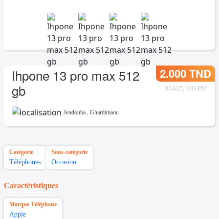
2.000 TND
Ihpone 13 pro max 512
gb
8/14/25, 3:43 PM
Jendouba
,
Ghardimaou
Catégorie
Sous-catégorie
Téléphones
Occasion
Caractéristiques
Marque Téléphone
Apple