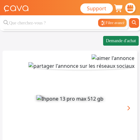
Support
Filtre avancé
Demande d'achat