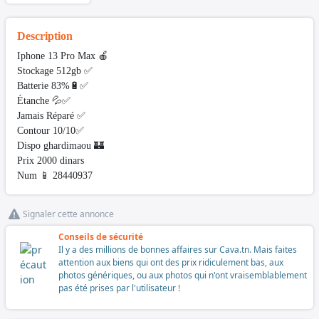
Description
Iphone 13 Pro Max 🍎
Stockage 512gb ✅️
Batterie 83%🔋✅️
Étanche 💦✅️
Jamais Réparé ✅️
Contour 10/10✅️
Dispo ghardimaou 🏰
Prix 2000 dinars
Num 📱 28440937
Signaler cette annonce
Conseils de sécurité
Il y a des millions de bonnes affaires sur Cava.tn. Mais faites
attention aux biens qui ont des prix ridiculement bas, aux
photos génériques, ou aux photos qui n'ont vraisemblablement
pas été prises par l'utilisateur !