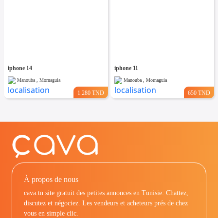
iphone 14
iphone 11
Manouba , Mornaguia
Manouba , Mornaguia
1.280 TND
650 TND
À propos de nous
cava.tn site gratuit des petites annonces en Tunisie: Chattez,
discutez et négociez. Les vendeurs et acheteurs prés de chez
vous en simple clic.