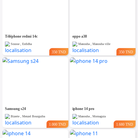
Téléphone redmi 14c
oppo a38
Sousse , Enfidha
Manouba , Manouba ville
350 TND
350 TND
Samsung s24
iphone 14 pro
Bizerte , Menzel Bourguiba
Manouba , Mornaguia
1.000 TND
1.680 TND