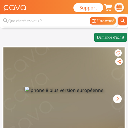
Support
Filtre avancé
Demande d'achat