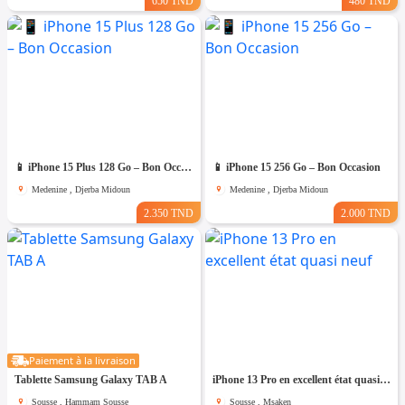
650 TND
480 TND
📱 iPhone 15 Plus 128 Go – Bon Occasion
📱 iPhone 15 256 Go – Bon Occasion
Medenine , Djerba Midoun
Medenine , Djerba Midoun
2.350 TND
2.000 TND
Paiement à la livraison
Tablette Samsung Galaxy TAB A
iPhone 13 Pro en excellent état quasi neuf
Sousse , Hammam Sousse
Sousse , Msaken