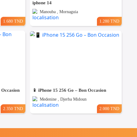
iphone 14
Manouba , Mornaguia
1.680 TND
1.280 TND
n Occasion
📱 iPhone 15 256 Go – Bon Occasion
Medenine , Djerba Midoun
2.350 TND
2.000 TND