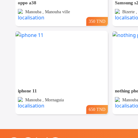
oppo a38
Samsung s
Manouba , Manouba ville
Bizerte 
350 TND
iphone 11
nothing ph
Manouba , Mornaguia
Manouba
650 TND