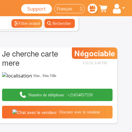
Support
Filtre avancé
Rechercher
Je cherche carte
Négociable
mere
3/31/26, 6:48 PM
Sfax
,
Sfax Ville
Numéro de téléphone :
+21654057559
Discuter avec le vendeur