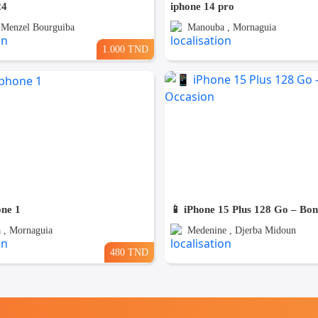
24
iphone 14 pro
, Menzel Bourguiba
Manouba , Mornaguia
1.000 TND
one 1
📱 iPhone 15 Plus 128 Go – Bo
 , Mornaguia
Medenine , Djerba Midoun
480 TND