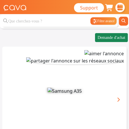
Support
Filtre avancé
Demande d'achat