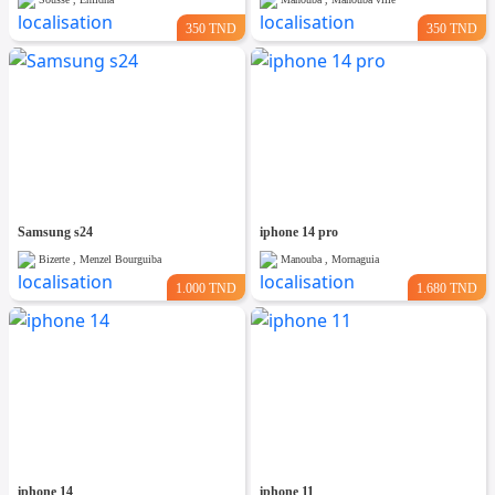
350 TND
350 TND
Samsung s24
iphone 14 pro
Bizerte , Menzel Bourguiba
Manouba , Mornaguia
1.000 TND
1.680 TND
iphone 14
iphone 11