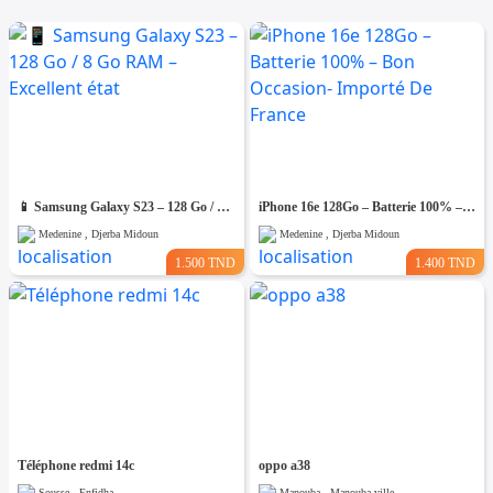
📱 Samsung Galaxy S23 – 128 Go / 8 Go RAM – Excellent état
iPhone 16e 128Go – Batterie 100% – Bon Occasion- Importé De France
Medenine , Djerba Midoun
Medenine , Djerba Midoun
1.500 TND
1.400 TND
Téléphone redmi 14c
oppo a38
Sousse , Enfidha
Manouba , Manouba ville