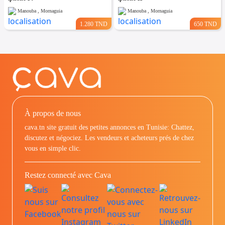
Manouba , Mornaguia
Manouba , Mornaguia
1.280 TND
650 TND
À propos de nous
cava.tn site gratuit des petites annonces en Tunisie: Chattez,
discutez et négociez. Les vendeurs et acheteurs prés de chez
vous en simple clic.
Restez connecté avec Cava