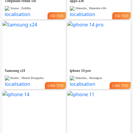
Téléphone redmi 14c
oppo a38
Sousse , Enfidha
Manouba , Manouba ville
350 TND
350 TND
Samsung s24
iphone 14 pro
Bizerte , Menzel Bourguiba
Manouba , Mornaguia
1.000 TND
1.680 TND