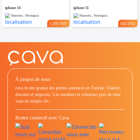
iphone 14
iphone 11
Manouba , Mornaguia
Manouba , Mornaguia
1.280 TND
650 TND
À propos de nous
cava.tn site gratuit des petites annonces en Tunisie: Chattez,
discutez et négociez. Les vendeurs et acheteurs prés de chez
vous en simple clic.
Restez connecté avec Cava