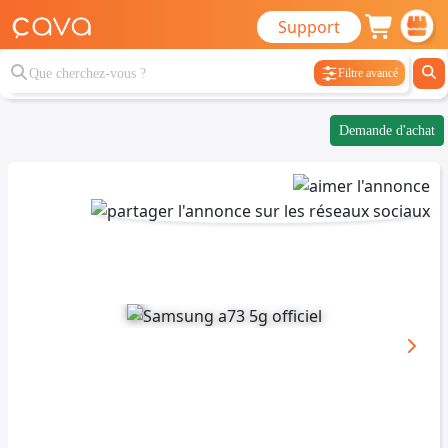
Support
Filtre avancé
Demande d'achat