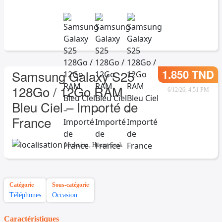
1.850 TND
Samsung Galaxy S25
128Go / 12Go RAM
6/12/26, 4:51 PM
Bleu Ciel – Importé de
France
Medenine
,
Houmt Souk
Catégorie
Sous-catégorie
Téléphones
Occasion
Caractéristiques