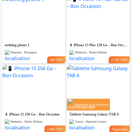
nothing phone 1
📱 iPhone 15 Plus 128 Go – Bon Occasion
Manouba , Mornaguia
Medenine , Djerba Midoun
480 TND
2.350 TND
Paiement à la livraison
📱 iPhone 15 256 Go – Bon Occasion
Tablette Samsung Galaxy TAB A
Medenine , Djerba Midoun
Sousse , Hammam Sousse
2.000 TND
Négociable