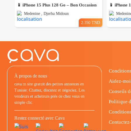
📱 iPhone 15 Plus 128 Go – Bon Occasion
📱 iPhone 
Medenine , Djerba Midoun
Medenine
2.350 TND
Conditions
À propos de nous
Aidez-moi
cava.tn site gratuit des petites annonces en
Tunisie: Chattez, discutez et négociez. Les
Conseils d
vendeurs et acheteurs prés de chez vous en
Politique d
simple clic.
Conditions
Restez connecté avec Cava
Contactez