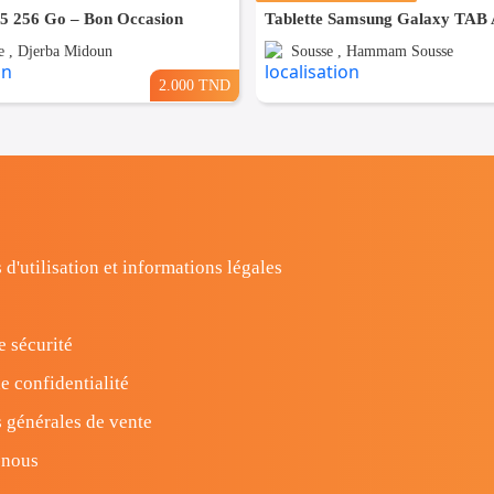
15 256 Go – Bon Occasion
Tablette Samsung Galaxy TAB
 , Djerba Midoun
Sousse , Hammam Sousse
2.000 TND
 d'utilisation et informations légales
e sécurité
e confidentialité
 générales de vente
-nous