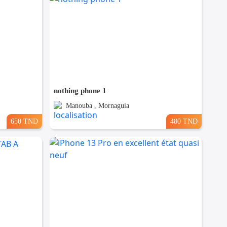
nothing phone 1
Manouba , Mornaguia
650 TND
480 TND