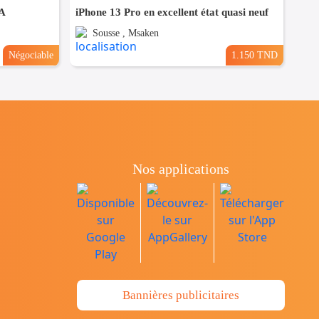
 A
iPhone 13 Pro en excellent état quasi neuf
Sousse , Msaken
Négociable
1.150 TND
Nos applications
Bannières publicitaires