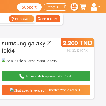
Support
Filtre avancé
Rechercher
sumsung galaxy Z
2.200 TND
fold4
8/13/25, 12:05 AM
Bizerte
,
Menzel Bourguiba
Numéro de téléphone :
28453534
Discuter avec le vendeur