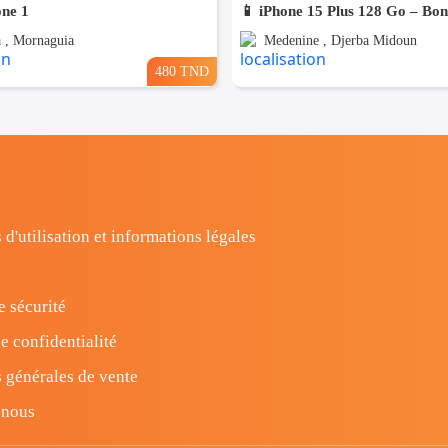
one 1
📱 iPhone 15 Plus 128 Go – Bo
 , Mornaguia
Medenine , Djerba Midoun
480 TND
 d'utilisation et informations légales
e sécurité
e confidentialité
 générales de vente
-nous