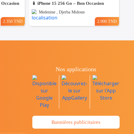
n Occasion
📱 iPhone 15 256 Go – Bon Occasion
Medenine , Djerba Midoun
2.350 TND
2.000 TND
Nos applications
Bannières publicitaires