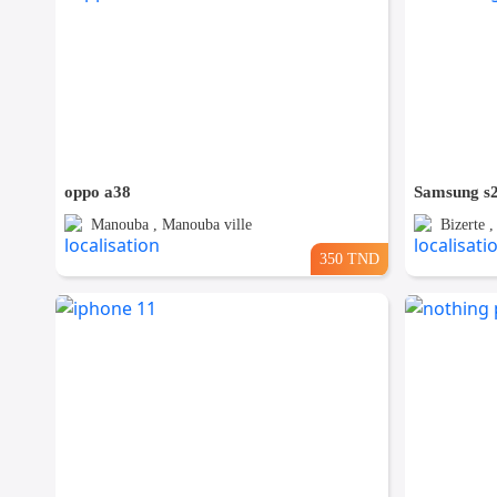
oppo a38
Samsung s
Manouba , Manouba ville
Bizerte 
350 TND