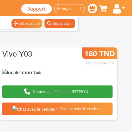
Support
Filtre avancé
Rechercher
Vivo Y03
180 TND
12/10/25, 11:43 AM
Tunis
Numéro de téléphone :
93735004
Discuter avec le vendeur