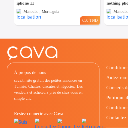
iphone 11
nothing ph
Manouba , Mornaguia
Manouba
650 TND
Conditions
À propos de nous
Aidez-moi
cava.tn site gratuit des petites annonces en
Tunisie: Chattez, discutez et négociez. Les
Conseils d
vendeurs et acheteurs prés de chez vous en
Politique d
simple clic.
Conditions
Restez connecté avec Cava
Contactez