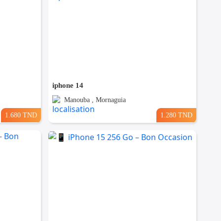
iphone 14
Manouba , Mornaguia
1.680 TND
1.280 TND