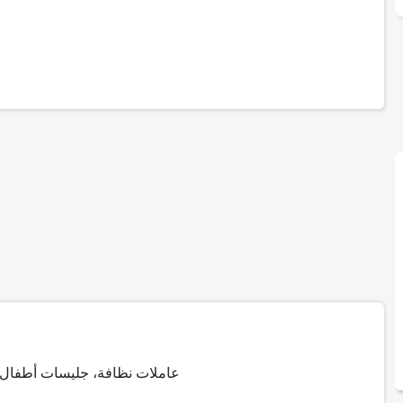
عاملات نظافة، جليسات أطفال،)