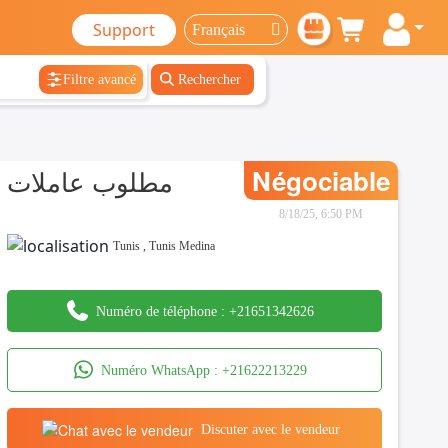
Support
Filtre avancé
Rechercher
مطلوب عاملات
Négociable
8/18/25, 6:50 PM
Tunis
,
Tunis Medina
Numéro de téléphone :
+21651342626
Numéro WhatsApp :
+21622213229
Discuter avec le vendeur